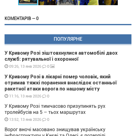
КОМЕНТАРІВ — 0
ПОПУЛЯРНЕ
У Кривому Розі зіштовхнулися автомобілі двох
служб: рятувальної і охоронної
0
09:26, 13 янв 2026
У Кривому Розі в лікарні помер чоловік, який
отримав тяжкі поранення внаслідок останньої
ракетної атаки ворога по нашому місту
0
11:16, 13 янв 2026
У Кривому Розі тимчасово призупинять рух
тролейбусів на 5 – тьох маршрутах
0
13:52, 13 янв 2026
Ворог вночі масовано знищував українську
інфраструктуру у Києві та Одесі, є потерпілі