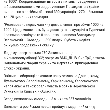
на 1000”, Координаційним штабом з питань поводження з
військовополоненими за дорученням Президента України
визволено з російської неволі 390 українців - 270 військових
та 120 цивільних громадян.
"Реалізовано першу частину домовленості про обмін 1000 на
1000. Ця домовленість була досягнута на зустрічі в Туреччині,
і важливо реалізувати її повністю, - написав Володимир
Зеленський. - Сьогодні – 390 людей. Субота й неділя –
очікуємо продовження обміну".
Додому повертаються 270 Захисників - це
військовослужбовці ЗСУ, зокрема ВМС, ДШВ, Сил ТрО, а також
Національної гвардії України та Державної прикордонної
служби України.
Звільнені оборонці захищали нашу землю на Донецькому,
Луганському, Запорізькому, Харківському, Херсонському
напрямках, а також брали участь в боях в Чернігівській,
Сумській та Київській областях.
Серед визволених сьогодні - 3 жінки та 387 чоловіків.
Звільнені з російської неволі пройдуть медичний огляд,