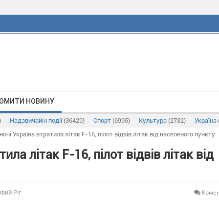
ОМИТИ НОВИНУ
)
Надзвичайні події
(36429)
Спорт
(6995)
Культура
(2782)
Україна
ночі Україна втратила літак F-16, пілот відвів літак від населеного пункту
ила літак F-16, пілот відвів літак від
Комен
ивий Ріг