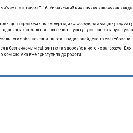
 зв’язок із літаком F-16. Український винищувач виконував завда
яні цілі і працював по четвертій, застосовуючи авіаційну гармату
відвів літак подалі від населеного пункту і успішно катапультував
увального забезпечення, пілота швидко знайдено та евакуйовано.
я в безпечному місці, життю та здоров’ю нічого не загрожує. Для
о комісію, яка вже приступила до роботи.