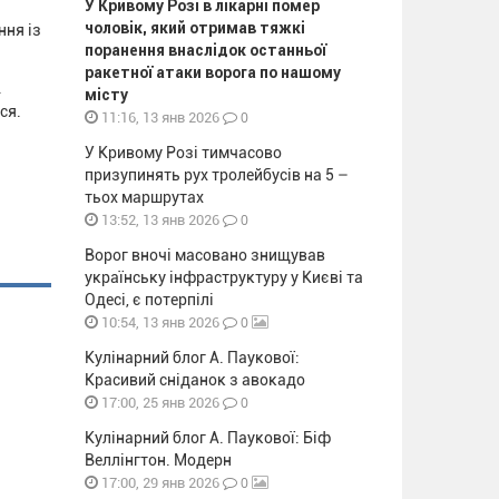
У Кривому Розі в лікарні помер
чоловік, який отримав тяжкі
ння із
поранення внаслідок останньої
ракетної атаки ворога по нашому
.
місту
ся.
0
11:16, 13 янв 2026
У Кривому Розі тимчасово
призупинять рух тролейбусів на 5 –
тьох маршрутах
0
13:52, 13 янв 2026
Ворог вночі масовано знищував
українську інфраструктуру у Києві та
Одесі, є потерпілі
0
10:54, 13 янв 2026
Кулінарний блог А. Паукової:
Красивий сніданок з авокадо
0
17:00, 25 янв 2026
Кулінарний блог А. Паукової: Біф
Веллінгтон. Модерн
0
17:00, 29 янв 2026