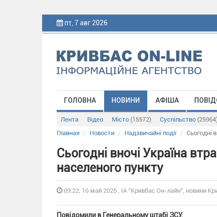
пт, 7 авг 2026
ГОЛОВНА
НОВИНИ
АФІША
ПОВІД
Лента
Відео
Місто
(15572)
Суспільство
(25964
Главная
Новости
Надзвичайні події
Сьогодні в
Сьогодні вночі Україна втрат
населеного пункту
09:22, 16 май 2025 , ІА "Кривбас Он-лайн", новини Кр
Повідомили в Генеральному штабі ЗСУ.