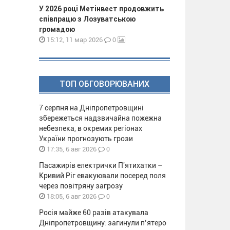
У 2026 році Метінвест продовжить
співпрацю з Лозуватською
громадою
0
15:12, 11 мар 2026
ТОП ОБГОВОРЮВАНИХ
7 серпня на Дніпропетровщині
збережеться надзвичайна пожежна
небезпека, в окремих регіонах
України прогнозують грози
0
17:35, 6 авг 2026
Пасажирів електрички П'ятихатки –
Кривий Ріг евакуювали посеред поля
через повітряну загрозу
0
18:05, 6 авг 2026
Росія майже 60 разів атакувала
Дніпропетровщину: загинули п’ятеро