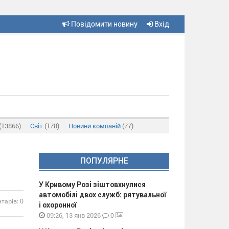
Повідомити новину
Вхід
(13866)
Світ
(178)
Новини компаній
(77)
ПОПУЛЯРНЕ
У Кривому Розі зіштовхнулися
автомобілі двох служб: рятувальної
тарів: 0
і охоронної
0
09:26, 13 янв 2026