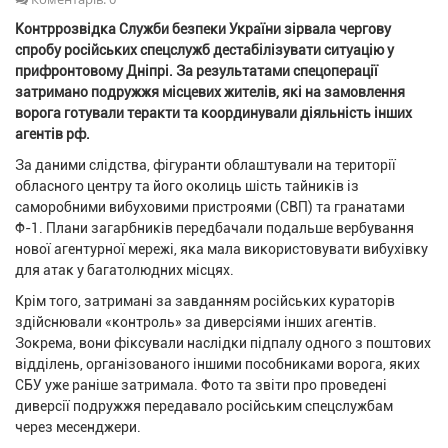
Контррозвідка Служби безпеки України зірвала чергову
спробу російських спецслужб дестабілізувати ситуацію у
прифронтовому Дніпрі. За результатами спецоперації
затримано подружжя місцевих жителів, які на замовлення
ворога готували теракти та координували діяльність інших
агентів рф.
За даними слідства, фігуранти облаштували на території
обласного центру та його околиць шість тайників із
саморобними вибуховими пристроями (СВП) та гранатами
Ф-1. Плани загарбників передбачали подальше вербування
нової агентурної мережі, яка мала використовувати вибухівку
для атак у багатолюдних місцях.
Крім того, затримані за завданням російських кураторів
здійснювали «контроль» за диверсіями інших агентів.
Зокрема, вони фіксували наслідки підпалу одного з поштових
відділень, організованого іншими пособниками ворога, яких
СБУ уже раніше затримала. Фото та звіти про проведені
диверсії подружжя передавало російським спецслужбам
через месенджери.