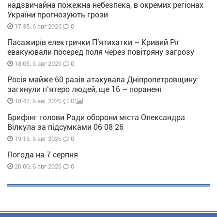
надзвичайна пожежна небезпека, в окремих регіонах
України прогнозують грози
0
17:35, 6 авг 2026
Пасажирів електрички П'ятихатки – Кривий Ріг
евакуювали посеред поля через повітряну загрозу
0
18:05, 6 авг 2026
Росія майже 60 разів атакувала Дніпропетровщину:
загинули п’ятеро людей, ще 16 – поранені
0
18:42, 6 авг 2026
Брифінг голови Ради оборони міста Олександра
Вілкула за підсумками 06 08 26
0
19:15, 6 авг 2026
Погода на 7 серпня
0
20:00, 6 авг 2026