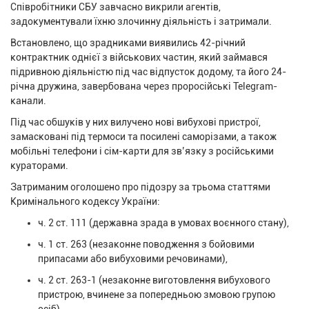
Співробітники СБУ завчасно викрили агентів,
задокументували їхню злочинну діяльність і затримали.
Встановлено, що зрадниками виявились 42-річний
контрактник однієї з військових частин, який займався
підривною діяльністю під час відпусток додому, та його 24-
річна дружина, завербована через проросійські Telegram-
канали.
Під час обшуків у них вилучено нові вибухові пристрої,
замасковані під термоси та посилені саморізами, а також
мобільні телефони і сім-карти для зв’язку з російськими
кураторами.
Затриманим оголошено про підозру за трьома статтями
Кримінального кодексу України:
ч. 2 ст. 111 (державна зрада в умовах воєнного стану),
ч. 1 ст. 263 (незаконне поводження з бойовими
припасами або вибуховими речовинами),
ч. 2 ст. 263-1 (незаконне виготовлення вибухового
пристрою, вчинене за попередньою змовою групою