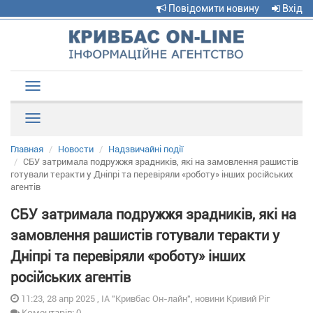
Повідомити новину
Вхід
Toggle
navigation
Рубрики
Главная
Новости
Надзвичайні події
СБУ затримала подружжя зрадників, які на замовлення рашистів
готували теракти у Дніпрі та перевіряли «роботу» інших російських
агентів
СБУ затримала подружжя зрадників, які на
замовлення рашистів готували теракти у
Дніпрі та перевіряли «роботу» інших
російських агентів
11:23, 28 апр 2025 , ІА "Кривбас Он-лайн", новини Кривий Ріг
Коментарів: 0