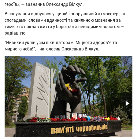
героїв», — зазначив Олександр Вілкул.
Вшанування відбулося у щирій і зворушливій атмосфері, зі
спогадами, словами вдячності та хвилиною мовчання за
тими, хто поклав життя у боротьбі з невидимим ворогом —
радіацією.
"Низький уклін усім ліквідаторам! Міцного здоров’я та
мирного неба!", - наголосив Олександр Вілкул.