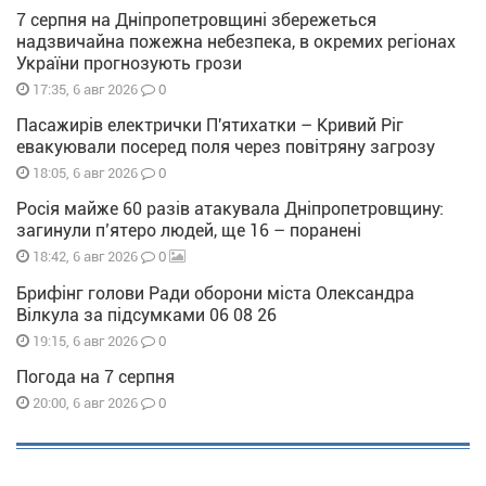
7 серпня на Дніпропетровщині збережеться
надзвичайна пожежна небезпека, в окремих регіонах
України прогнозують грози
0
17:35, 6 авг 2026
Пасажирів електрички П'ятихатки – Кривий Ріг
евакуювали посеред поля через повітряну загрозу
0
18:05, 6 авг 2026
Росія майже 60 разів атакувала Дніпропетровщину:
загинули п’ятеро людей, ще 16 – поранені
0
18:42, 6 авг 2026
Брифінг голови Ради оборони міста Олександра
Вілкула за підсумками 06 08 26
0
19:15, 6 авг 2026
Погода на 7 серпня
0
20:00, 6 авг 2026