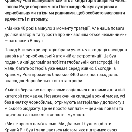
Кривому Розі вшанували пам’ять ліквідаторів аварії на ЧАЕС.
Голова Ради оборони міста Олександр Вілкул зустрівся з
чорнобильцями та їхніми родинами, щоб особисто висловити
вдячність і підтримку.
«Майже 40 років минуло з моменту трагедії. Але наша повага
до ліквідаторів та турбота про них залишаються незмінними»,
— наголосив Вілкул.
Понад 5 тисяч криворіжців брали участь у ліквідації наслідків
аварії на Чорнобильській атомній електростанції. Це був
подвиг, який допоміг запобігти глобальній катастрофі. На
жаль, багатьох героїв уже немає серед живих. Сьогодні в
Кривому Розі проживає близько 3400 осіб, постраждалих
внаслідок Чорнобильської катастрофи.
У місті збережено всі програми соціальної підтримки для цієї
категорії громадян. Незважаючи на складні воєнні умови, усі
без винятку чорнобильці отримують матеріальну допомогу з
міського бюджету. Це не просто виплати — це знак поваги та
вдячності за їхню жертовність і мужність.
«Ми не просто пам’ятаємо. Ми дбаємо. І будемо дбати.
Кривий Ріг був і залишається містом, яке підтримує своїх