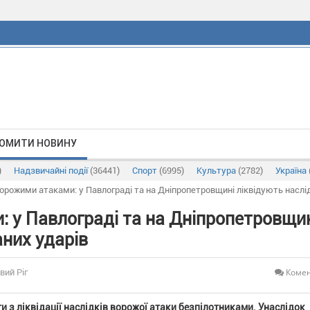
ОМИТИ НОВИНУ
)
Надзвичайні події
(36441)
Спорт
(6995)
Культура
(2782)
Україна
ворожими атаками: у Павлограді та на Дніпропетровщині ліквідують наслі
: у Павлограді та на Дніпропетровщи
них ударів
Комен
вий Ріг
 з ліквідації наслідків ворожої атаки безпілотниками. Унаслідок