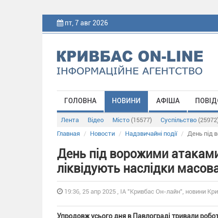
пт, 7 авг 2026
ГОЛОВНА
НОВИНИ
АФІША
ПОВІД
Лента
Відео
Місто
(15577)
Суспільство
(25972
Главная
Новости
Надзвичайні події
День під 
День під ворожими атаками
ліквідують наслідки масова
19:36, 25 апр 2025 , ІА "Кривбас Он-лайн", новини Кри
Упродовж усього дня в Павлограді тривали роботи