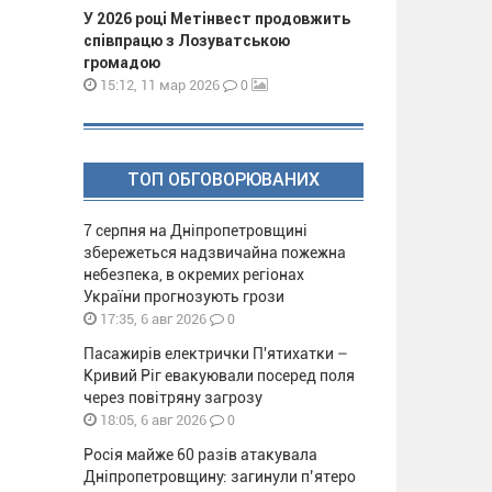
У 2026 році Метінвест продовжить
співпрацю з Лозуватською
громадою
0
15:12, 11 мар 2026
ТОП ОБГОВОРЮВАНИХ
7 серпня на Дніпропетровщині
збережеться надзвичайна пожежна
небезпека, в окремих регіонах
України прогнозують грози
0
17:35, 6 авг 2026
Пасажирів електрички П'ятихатки –
Кривий Ріг евакуювали посеред поля
через повітряну загрозу
0
18:05, 6 авг 2026
Росія майже 60 разів атакувала
Дніпропетровщину: загинули п’ятеро