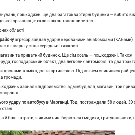
.
йнувань, пошкоджені ще два багатоквартирні будинки — вибито вік
кої організації: скло з вікон також вилетіло.
онах області.
 району
агресор завдав ударів керованими авіабомбами (КАБами).
є в лікарні у стані середньої тяжкості.
 магазин та приватний будинок. Ще сім осель — пошкоджені. Також
руда, господарський об’єкт, два легкових автомобілі та два тракт
ли дронами-камікадзе та артилерією. Під вогнем опинилися райцен
ка громади.
шкоджень зазнали підприємство, адмінбудівля, магазин, три прива
азопровід.
ого удару по автобусу в Марганці
. Тоді постраждали 58 людей. 30 
 стані.
й біль і втрати, з якими нині борються і медики, і рятувальники, і