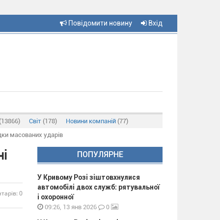
Повідомити новину
Вхід
(13866)
Світ
(178)
Новини компаній
(77)
дки масованих ударів
ні
ПОПУЛЯРНЕ
У Кривому Розі зіштовхнулися
автомобілі двох служб: рятувальної
тарів: 0
і охоронної
0
09:26, 13 янв 2026