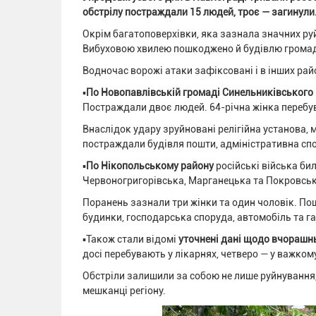
обстрілу постраждали 15 людей, троє — загинули
Окрім багатоповерхівки, яка зазнала значних ру
Вибуховою хвилею пошкоджено й будівлю громадсь
Водночас ворожі атаки зафіксовані і в інших рай
▪️
По Новопавлівській громаді Синельниківського
Постраждали двоє людей. 64-річна жінка перебува
Внаслідок удару зруйновані релігійна установа,
постраждали будівля пошти, адміністративна спо
▪️
По Нікопольському району
російські війська би
Червоногригорівська, Марганецька та Покровсь
Поранень зазнали три жінки та один чоловік. По
будинки, господарська споруда, автомобіль та г
▪️Також стали відомі
уточнені дані щодо вчорашнь
досі перебувають у лікарнях, четверо — у важкому
Обстріли залишили за собою не лише руйнування, а 
мешканці регіону.