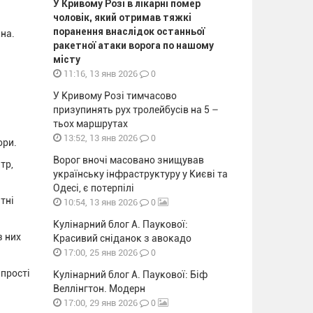
У Кривому Розі в лікарні помер
чоловік, який отримав тяжкі
поранення внаслідок останньої
на.
ракетної атаки ворога по нашому
місту
0
11:16, 13 янв 2026
У Кривому Розі тимчасово
призупинять рух тролейбусів на 5 –
тьох маршрутах
0
13:52, 13 янв 2026
ори.
Ворог вночі масовано знищував
тр,
українську інфраструктуру у Києві та
Одесі, є потерпілі
тні
0
10:54, 13 янв 2026
Кулінарний блог А. Паукової:
з них
Красивий сніданок з авокадо
0
17:00, 25 янв 2026
 прості
Кулінарний блог А. Паукової: Біф
Веллінгтон. Модерн
0
17:00, 29 янв 2026