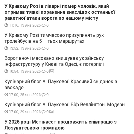
У Кривому Розі в лікарні помер чоловік, який
отримав тяжкі поранення внаслідок останньої
ракетної атаки ворога по нашому місту
0
11:16, 13 янв 2026
У Кривому Розі тимчасово призупинять рух
тролейбусів на 5 – тьох маршрутах
0
13:52, 13 янв 2026
Ворог вночі масовано знищував українську
інфраструктуру у Києві та Одесі, є потерпілі
0
10:54, 13 янв 2026
Кулінарний блог А. Паукової: Красивий сніданок з
авокадо
0
17:00, 25 янв 2026
Кулінарний блог А. Паукової: Біф Веллінгтон. Модерн
0
17:00, 29 янв 2026
У 2026 році Метінвест продовжить співпрацю з
Лозуватською громадою