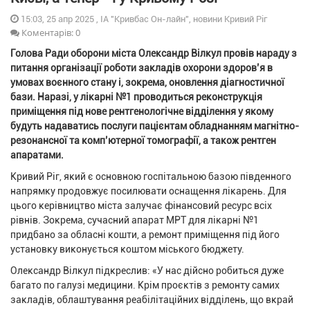
15:03, 25 апр 2025 , ІА "Кривбас Он-лайн", новини Кривий Ріг
Коментарів: 0
Голова Ради оборони міста Олександр Вілкул провів нараду з
питання організації роботи закладів охорони здоров’я в
умовах воєнного стану і, зокрема, оновлення діагностичної
бази. Наразі, у лікарні №1 проводиться реконструкція
приміщення під нове рентгенологічне відділення у якому
будуть надаватись послуги пацієнтам обладнанням магнітно-
резонансної та комп’ютерної томографії, а також рентген
апаратами.
Кривий Ріг, який є основною госпітальною базою південного
напрямку продовжує посилювати оснащення лікарень. Для
цього керівництво міста залучає фінансовий ресурс всіх
рівнів. Зокрема, сучасний апарат МРТ для лікарні №1
придбано за обласні кошти, а ремонт приміщення під його
установку виконується коштом міського бюджету.
Олександр Вілкул підкреслив: «У нас дійсно робиться дуже
багато по галузі медицини. Крім проєктів з ремонту самих
закладів, облаштування реабілітаційних відділень, що вкрай