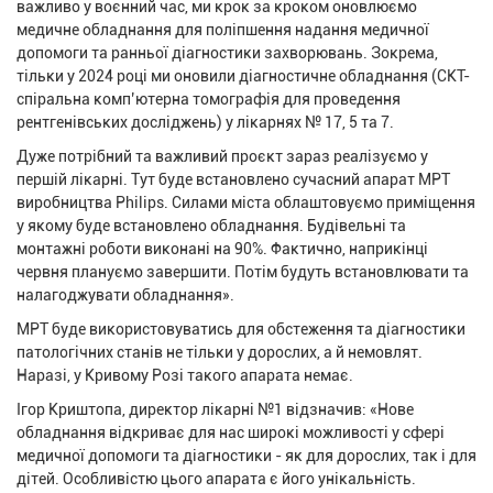
важливо у воєнний час, ми крок за кроком оновлюємо
медичне обладнання для поліпшення надання медичної
допомоги та ранньої діагностики захворювань. Зокрема,
тільки у 2024 році ми оновили діагностичне обладнання (СКТ-
спіральна комп’ютерна томографія для проведення
рентгенівських досліджень) у лікарнях № 17, 5 та 7.
Дуже потрібний та важливий проєкт зараз реалізуємо у
першій лікарні. Тут буде встановлено сучасний апарат МРТ
виробництва Philips. Силами міста облаштовуємо приміщення
у якому буде встановлено обладнання. Будівельні та
монтажні роботи виконані на 90%. Фактично, наприкінці
червня плануємо завершити. Потім будуть встановлювати та
налагоджувати обладнання».
МРТ буде використовуватись для обстеження та діагностики
патологічних станів не тільки у дорослих, а й немовлят.
Наразі, у Кривому Розі такого апарата немає.
Ігор Криштопа, директор лікарні №1 відзначив: «Нове
обладнання відкриває для нас широкі можливості у сфері
медичної допомоги та діагностики - як для дорослих, так і для
дітей. Особливістю цього апарата є його унікальність.