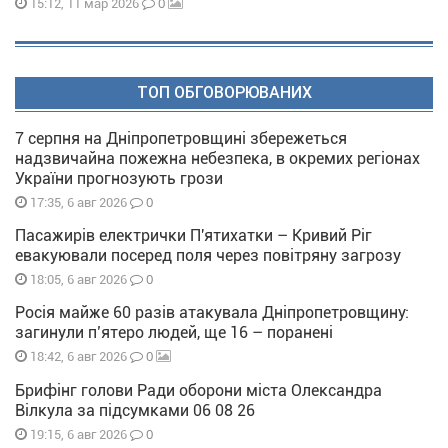
0
15:12, 11 мар 2026
ТОП ОБГОВОРЮВАНИХ
7 серпня на Дніпропетровщині збережеться
надзвичайна пожежна небезпека, в окремих регіонах
України прогнозують грози
0
17:35, 6 авг 2026
Пасажирів електрички П'ятихатки – Кривий Ріг
евакуювали посеред поля через повітряну загрозу
0
18:05, 6 авг 2026
Росія майже 60 разів атакувала Дніпропетровщину:
загинули п’ятеро людей, ще 16 – поранені
0
18:42, 6 авг 2026
Брифінг голови Ради оборони міста Олександра
Вілкула за підсумками 06 08 26
0
19:15, 6 авг 2026