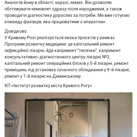
Аналогів йому в області, наразі, немає. Він дозволяє
обстежувати немовлят одразу після народження, а також
проводити діагностику дорослих за потреби. Ми вже готуємо
команду фахівців, яка працюватиме з апаратом».
Довідково:
У Кривому Розі реалізується низка проєктів у рамках
Програми розвитку медицини: це капітальний ремонт
інфекційної лікарні, йде капремонт "тисячки", капремонт
консультативно-діагностичного центру лікарні №3,
капітальний ремонт операційних блоків у 5-й лікарні, ремонт
приміщень під установку сучасного обладнання у 9-й лікарні,
ремонт у 7-й лікарні на Даманському.
КП «Інститут розвитку міста Кривого Рогу»