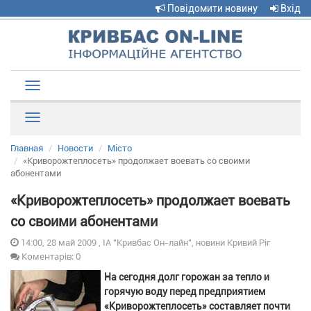
Повідомити новину
Вхід
Toggle
navigation
Рубрики
Главная
Новости
Місто
«Криворожтеплосеть» продолжает воевать со своими
абонентами
«Криворожтеплосеть» продолжает воевать
со своими абонентами
14:00, 28 май 2009 , ІА "Кривбас Он-лайн", новини Кривий Ріг
Коментарів: 0
На сегодня долг горожан за тепло и
горячую воду перед предприятием
«Криворожтеплосеть» составляет почти