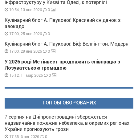
інфраструктуру у Києві та Одесі, є потерпілі
0
10:54, 13 янв 2026
Кулінарний блог А. Паукової: Красивий сніданок з
авокадо
0
17:00, 25 янв 2026
Кулінарний блог А. Паукової: Біф Веллінгтон. Модерн
0
17:00, 29 янв 2026
У 2026 році Метінвест продовжить співпрацю з
Лозуватською громадою
0
15:12, 11 мар 2026
ТОП ОБГОВОРЮВАНИХ
7 серпня на Дніпропетровщині збережеться
надзвичайна пожежна небезпека, в окремих регіонах
України прогнозують грози
0
17:35, 6 авг 2026