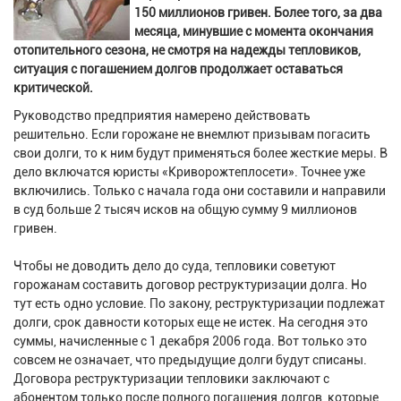
150 миллионов гривен. Более того, за два
месяца, минувшие с момента окончания
отопительного сезона, не смотря на надежды тепловиков,
ситуация с погашением долгов продолжает оставаться
критической.
Руководство предприятия намерено действовать
решительно. Если горожане не внемлют призывам погасить
свои долги, то к ним будут применяться более жесткие меры. В
дело включатся юристы «Криворожтеплосети». Точнее уже
включились. Только с начала года они составили и направили
в суд больше 2 тысяч исков на общую сумму 9 миллионов
гривен.
Чтобы не доводить дело до суда, тепловики советуют
горожанам составить договор реструктуризации долга. Но
тут есть одно условие. По закону, реструктуризации подлежат
долги, срок давности которых еще не истек. На сегодня это
суммы, начисленные с 1 декабря 2006 года. Вот только это
совсем не означает, что предыдущие долги будут списаны.
Договора реструктуризации тепловики заключают с
абонентом только после полного погашения долгов, которые