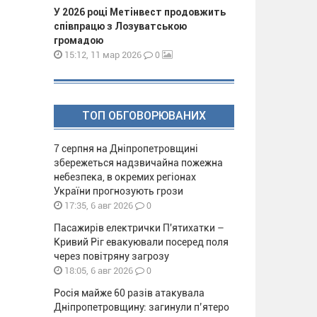
У 2026 році Метінвест продовжить
співпрацю з Лозуватською
громадою
0
15:12, 11 мар 2026
ТОП ОБГОВОРЮВАНИХ
7 серпня на Дніпропетровщині
збережеться надзвичайна пожежна
небезпека, в окремих регіонах
України прогнозують грози
0
17:35, 6 авг 2026
Пасажирів електрички П'ятихатки –
Кривий Ріг евакуювали посеред поля
через повітряну загрозу
0
18:05, 6 авг 2026
Росія майже 60 разів атакувала
Дніпропетровщину: загинули п’ятеро