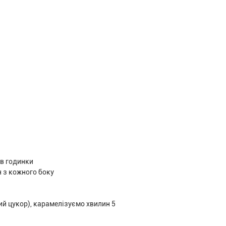
ів годинки
н з кожного боку
ий цукор), карамелізуємо хвилин 5