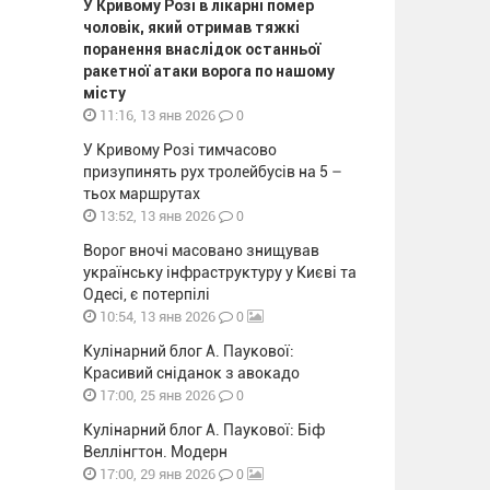
У Кривому Розі в лікарні помер
чоловік, який отримав тяжкі
поранення внаслідок останньої
ракетної атаки ворога по нашому
місту
0
11:16, 13 янв 2026
У Кривому Розі тимчасово
призупинять рух тролейбусів на 5 –
тьох маршрутах
0
13:52, 13 янв 2026
Ворог вночі масовано знищував
українську інфраструктуру у Києві та
Одесі, є потерпілі
0
10:54, 13 янв 2026
Кулінарний блог А. Паукової:
Красивий сніданок з авокадо
0
17:00, 25 янв 2026
Кулінарний блог А. Паукової: Біф
Веллінгтон. Модерн
0
17:00, 29 янв 2026