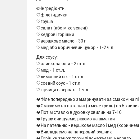
✏️Інгредієнти:
🤍філе індички
🤍груша
🤍салат (або мікс зелені)
🤍кедрові горішки
🤍вершкове масло - 30 г
🤍мед або коричневий цукор - 1-2 ч.л.
Для соусу:
🤍оливкова олія - 2 ст.л.
🤍мед - 1 ст.л.
🤍лимонний сік - 1 ст.л.
🤍соєвий соус - 1 ст.л
🤍гірчиця в зернах - 1 ч.л.
❤️Філе попередньо замаринувати за смаком на п
❤️Смажимо на пательні (в мене гриль) по 5 хвили
❤️Потім ставлю в духовку хвилин на 7-10
❤️Грушу очищуємо, ріжемо на шматки
❤️На пательню - вершкове масло і мед (коричнев
❤️Викладаємо на паперовий рушник
❤️Горішки також трохи підсмажуємо, недовго