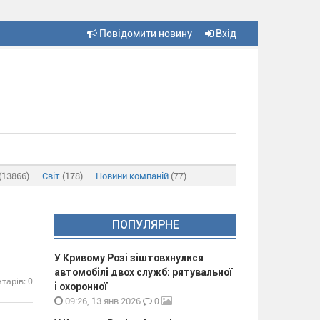
Повідомити новину
Вхід
(13866)
Світ
(178)
Новини компаній
(77)
ПОПУЛЯРНЕ
У Кривому Розі зіштовхнулися
автомобілі двох служб: рятувальної
тарів: 0
і охоронної
0
09:26, 13 янв 2026