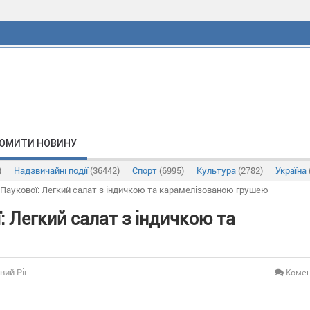
ОМИТИ НОВИНУ
)
Надзвичайні події
(36442)
Спорт
(6995)
Культура
(2782)
Україна
. Паукової: Легкий салат з індичкою та карамелізованою грушею
: Легкий салат з індичкою та
Комен
вий Ріг