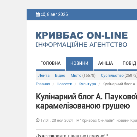
сб, 8 авг 2026
ГОЛОВНА
НОВИНИ
АФІША
ПОВІД
Лента
Відео
Місто
(15578)
Суспільство
(25972
Главная
Новости
Культура
Кулінарний блог А
Кулінарний блог А. Паукової
карамелізованою грушею
17:01, 28 ноя 2024 , ІА "Кривбас Он-лайн", новини Кри
Дуже соковито, пікантно і смачно!!!