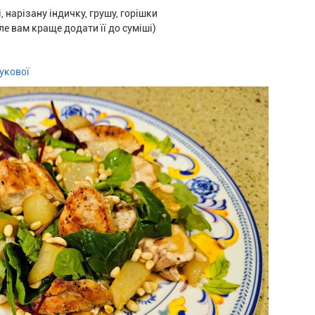
 нарізану індичку, грушу, горішки
ле вам краще додати її до суміші)
укової