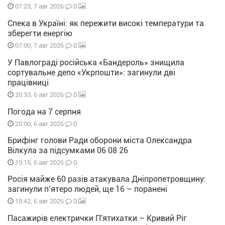
0
07:23, 7 авг 2026
Спека в Україні: як пережити високі температури та
зберегти енергію
0
07:00, 7 авг 2026
У Павлограді російська «Бандероль» знищила
сортувальне депо «Укрпошти»: загинули дві
працівниці
0
20:33, 6 авг 2026
Погода на 7 серпня
0
20:00, 6 авг 2026
Брифінг голови Ради оборони міста Олександра
Вілкула за підсумками 06 08 26
0
19:15, 6 авг 2026
Росія майже 60 разів атакувала Дніпропетровщину:
загинули п’ятеро людей, ще 16 – поранені
0
18:42, 6 авг 2026
Пасажирів електрички П'ятихатки – Кривий Ріг