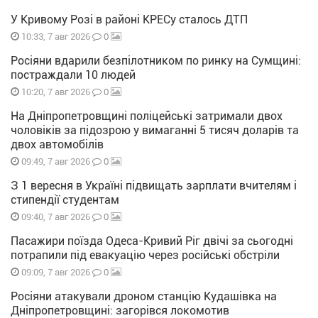
У Кривому Розі в районі КРЕСу сталось ДТП
0
10:33, 7 авг 2026
Росіяни вдарили безпілотником по ринку на Сумщині:
постраждали 10 людей
0
10:20, 7 авг 2026
На Дніпропетровщині поліцейські затримали двох
чоловіків за підозрою у вимаганні 5 тисяч доларів та
двох автомобілів
0
09:49, 7 авг 2026
З 1 вересня в Україні підвищать зарплати вчителям і
стипендії студентам
0
09:40, 7 авг 2026
Пасажири поїзда Одеса-Кривий Ріг двічі за сьогодні
потрапили під евакуацію через російські обстріли
0
09:09, 7 авг 2026
Росіяни атакували дроном станцію Кудашівка на
Дніпропетровщині: загорівся локомотив