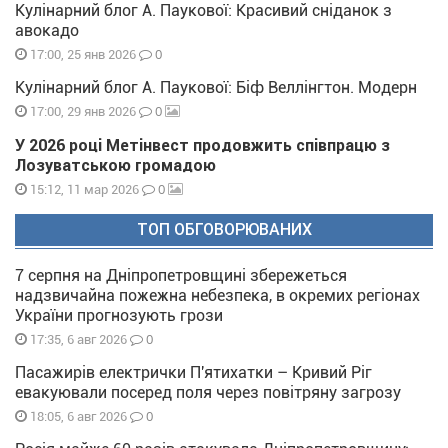
Кулінарний блог А. Паукової: Красивий сніданок з
авокадо
0
17:00, 25 янв 2026
Кулінарний блог А. Паукової: Біф Веллінгтон. Модерн
0
17:00, 29 янв 2026
У 2026 році Метінвест продовжить співпрацю з
Лозуватською громадою
0
15:12, 11 мар 2026
ТОП ОБГОВОРЮВАНИХ
7 серпня на Дніпропетровщині збережеться
надзвичайна пожежна небезпека, в окремих регіонах
України прогнозують грози
0
17:35, 6 авг 2026
Пасажирів електрички П'ятихатки – Кривий Ріг
евакуювали посеред поля через повітряну загрозу
0
18:05, 6 авг 2026