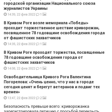
городской организации Национального союза
журналистов Украины
1
14:39, 22 фев 2022
В Кривом Роге возле мемориала «Победы»
проходит торжественное шествие криворожан,
посвященное 78 годовщине освобождения города
от фашистских захватчиков
1
14:35, 22 фев 2022
В Кривом Роге проходят торжества, посвященные
78 годовщине освобождения города от
фашистских захватчиков
1
14:08, 22 фев 2022
Освободительница Кривого Рога Валентина
Погорелова: «Очень ценно, что у нас в городе
сегодня ценят и берегут ветеранов и подвиг тех
времен»
2
13:47, 22 фев 2022
Безопасность превыше всего: криворожанка
зарегистрировала петицию с просьбой перекрыть