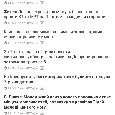
0
14:51, 7 авг 2026
Жителі Дніпропетровщини можуть безкоштовно
пройти КТ та МРТ за Програмою медичних гарантій
0
13:58, 7 авг 2026
Криворізькі поліцейські затримали чоловіка, який
вчинив стрілянину у місті
0
13:10, 7 авг 2026
За 7 тис. доларів обіцяли вивезти
військовослужбовця з частини: на Дніпропетровщині
затримали трьох осіб
0
12:34, 7 авг 2026
На Криворіжжі у басейні приватного будинку потонула
2-річна дитина
0
11:53, 7 авг 2026
О. Вілкул: Молодіжний центр нового покоління стане
місцем можливостей, розвитку та реалізації ідей
молоді Кривого Рогу
0
11:12, 7 авг 2026