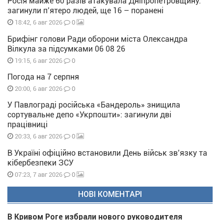
Росія майже 60 разів атакувала Дніпропетровщину:
загинули п’ятеро людей, ще 16 – поранені
0
18:42, 6 авг 2026
Брифінг голови Ради оборони міста Олександра
Вілкула за підсумками 06 08 26
0
19:15, 6 авг 2026
Погода на 7 серпня
0
20:00, 6 авг 2026
У Павлограді російська «Бандероль» знищила
сортувальне депо «Укрпошти»: загинули дві
працівниці
0
20:33, 6 авг 2026
В Україні офіційно встановили День військ зв’язку та
кібербезпеки ЗСУ
0
07:23, 7 авг 2026
НОВІ КОМЕНТАРІ
В Кривом Роге избрали нового руководителя