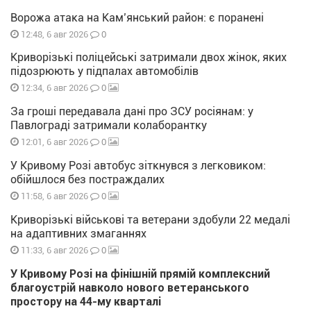
Ворожа атака на Кам’янський район: є поранені
0
12:48, 6 авг 2026
Криворізькі поліцейські затримали двох жінок, яких
підозрюють у підпалах автомобілів
0
12:34, 6 авг 2026
За гроші передавала дані про ЗСУ росіянам: у
Павлограді затримали колаборантку
0
12:01, 6 авг 2026
У Кривому Розі автобус зіткнувся з легковиком:
обійшлося без постраждалих
0
11:58, 6 авг 2026
Криворізькі військові та ветерани здобули 22 медалі
на адаптивних змаганнях
0
11:33, 6 авг 2026
У Кривому Розі на фінішній прямій комплексний
благоустрій навколо нового ветеранського
простору на 44-му кварталі