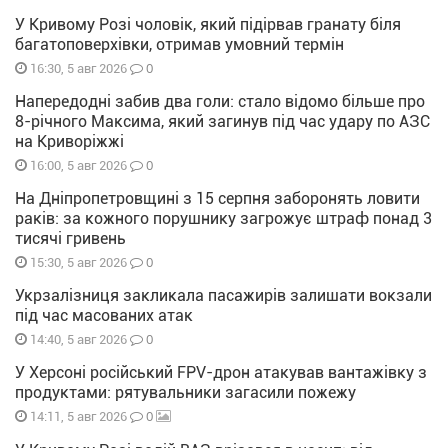
У Кривому Розі чоловік, який підірвав гранату біля
багатоповерхівки, отримав умовний термін
0
16:30, 5 авг 2026
Напередодні забив два голи: стало відомо більше про
8-річного Максима, який загинув під час удару по АЗС
на Криворіжжі
0
16:00, 5 авг 2026
На Дніпропетровщині з 15 серпня заборонять ловити
раків: за кожного порушнику загрожує штраф понад 3
тисячі гривень
0
15:30, 5 авг 2026
Укрзалізниця закликала пасажирів залишати вокзали
під час масованих атак
0
14:40, 5 авг 2026
У Херсоні російський FPV-дрон атакував вантажівку з
продуктами: рятувальники загасили пожежу
0
14:11, 5 авг 2026