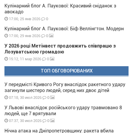
Кулінарний блог А. Паукової: Красивий сніданок з
авокадо
0
17:00, 25 янв 2026
Кулінарний блог А. Паукової: Біф Веллінгтон. Модерн
0
17:00, 29 янв 2026
У 2026 році Метінвест продовжить співпрацю з
Лозуватською громадою
0
15:12, 11 мар 2026
ТОП ОБГОВОРЮВАНИХ
У передмісті Кривого Рогу внаслідок ракетного удару
загинули шестеро людей, серед них двоє дітей
0
07:18, 30 июл 2026
У Львові внаслідок російського удару травмовано 8
людей, ще 7 врятували
0
07:37, 30 июл 2026
Нічна атака на Дніпропетровщину: ракета вбила