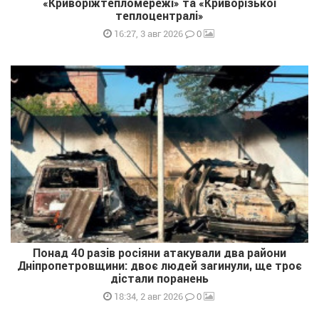
«Криворіжтепломережі» та «Криворізької
теплоцентралі»
0
16:27, 3 авг 2026
Понад 40 разів росіяни атакували два райони
Дніпропетровщини: двоє людей загинули, ще троє
дістали поранень
0
18:34, 2 авг 2026