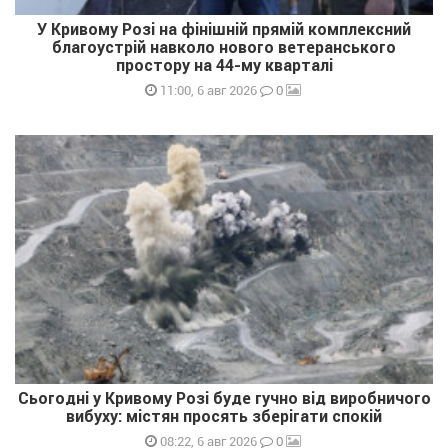
У Кривому Розі на фінішній прямій комплексний
благоустрій навколо нового ветеранського
простору на 44-му кварталі
0
11:00, 6 авг 2026
Сьогодні у Кривому Розі буде гучно від виробничого
вибуху: містян просять зберігати спокій
0
08:22, 6 авг 2026