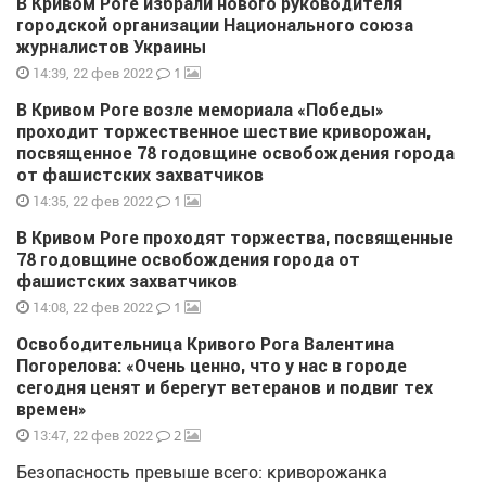
В Кривом Роге избрали нового руководителя
городской организации Национального союза
журналистов Украины
1
14:39, 22 фев 2022
В Кривом Роге возле мемориала «Победы»
проходит торжественное шествие криворожан,
посвященное 78 годовщине освобождения города
от фашистских захватчиков
1
14:35, 22 фев 2022
В Кривом Роге проходят торжества, посвященные
78 годовщине освобождения города от
фашистских захватчиков
1
14:08, 22 фев 2022
Освободительница Кривого Рога Валентина
Погорелова: «Очень ценно, что у нас в городе
сегодня ценят и берегут ветеранов и подвиг тех
времен»
2
13:47, 22 фев 2022
Безопасность превыше всего: криворожанка