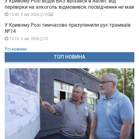
У Кривому Розі водій ВАЗ врізався в насип: від
перевірки на алкоголь відмовився, посвідчення не мав
0
13:40, 5 авг 2026
У Кривому Розі тимчасово призупинили рух трамваїв
№14
0
13:15, 5 авг 2026
Усі новини
ТОП НОВИНА