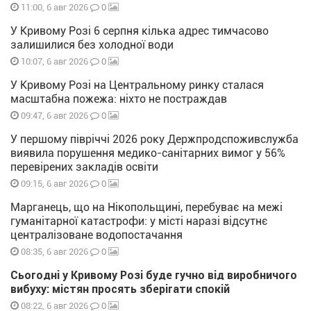
0
11:00, 6 авг 2026
У Кривому Розі 6 серпня кілька адрес тимчасово
залишилися без холодної води
0
10:07, 6 авг 2026
У Кривому Розі на Центральному ринку сталася
масштабна пожежа: ніхто не постраждав
0
09:47, 6 авг 2026
У першому півріччі 2026 року Держпродспоживслужба
виявила порушення медико-санітарних вимог у 56%
перевірених закладів освіти
0
09:15, 6 авг 2026
Марганець, що на Нікопольщині, перебуває на межі
гуманітарної катастрофи: у місті наразі відсутнє
централізоване водопостачання
0
08:35, 6 авг 2026
Сьогодні у Кривому Розі буде гучно від виробничого
вибуху: містян просять зберігати спокій
0
08:22, 6 авг 2026