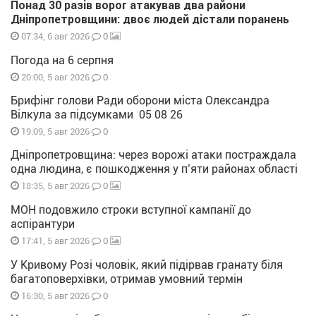
Понад 30 разів ворог атакував два райони
Дніпропетровщини: двоє людей дістали поранень
0
07:34, 6 авг 2026
Погода на 6 серпня
0
20:00, 5 авг 2026
Брифінг голови Ради оборони міста Олександра
Вілкула за підсумками 05 08 26
0
19:09, 5 авг 2026
Дніпропетровщина: через ворожі атаки постраждала
одна людина, є пошкодження у п’яти районах області
0
18:35, 5 авг 2026
МОН подовжило строки вступної кампанії до
аспірантури
0
17:41, 5 авг 2026
У Кривому Розі чоловік, який підірвав гранату біля
багатоповерхівки, отримав умовний термін
0
16:30, 5 авг 2026