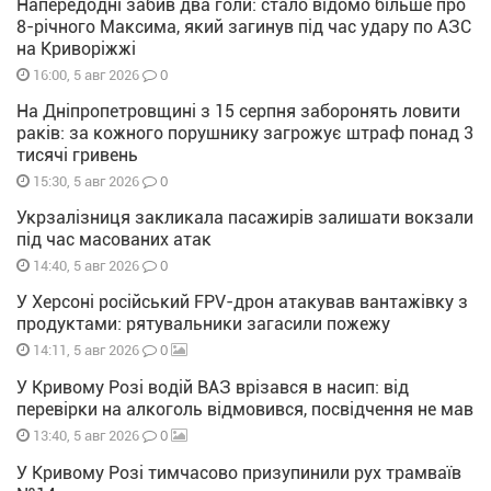
Напередодні забив два голи: стало відомо більше про
8-річного Максима, який загинув під час удару по АЗС
на Криворіжжі
0
16:00, 5 авг 2026
На Дніпропетровщині з 15 серпня заборонять ловити
раків: за кожного порушнику загрожує штраф понад 3
тисячі гривень
0
15:30, 5 авг 2026
Укрзалізниця закликала пасажирів залишати вокзали
під час масованих атак
0
14:40, 5 авг 2026
У Херсоні російський FPV-дрон атакував вантажівку з
продуктами: рятувальники загасили пожежу
0
14:11, 5 авг 2026
У Кривому Розі водій ВАЗ врізався в насип: від
перевірки на алкоголь відмовився, посвідчення не мав
0
13:40, 5 авг 2026
У Кривому Розі тимчасово призупинили рух трамваїв