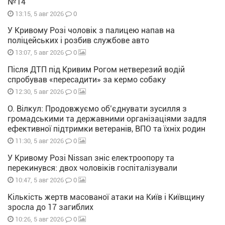
№14
0
13:15, 5 авг 2026
У Кривому Розі чоловік з палицею напав на
поліцейських і розбив службове авто
0
13:07, 5 авг 2026
Після ДТП під Кривим Рогом нетверезий водій
спробував «пересадити» за кермо собаку
0
12:30, 5 авг 2026
О. Вілкул: Продовжуємо об’єднувати зусилля з
громадськими та державними організаціями задля
ефективної підтримки ветеранів, ВПО та їхніх родин
0
11:30, 5 авг 2026
У Кривому Розі Nissan зніс електроопору та
перекинувся: двох чоловіків госпіталізували
0
10:47, 5 авг 2026
Кількість жертв масованої атаки на Київ і Київщину
зросла до 17 загиблих
0
10:26, 5 авг 2026