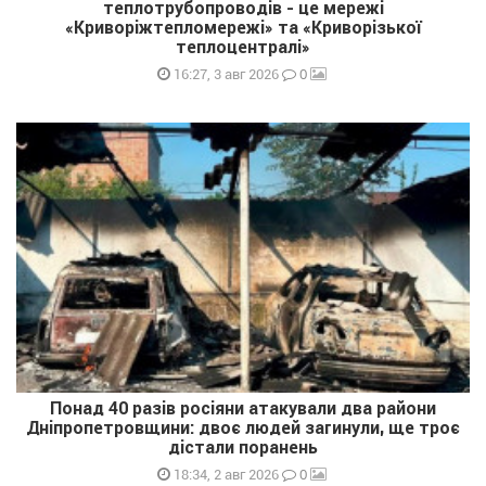
теплотрубопроводів - це мережі
«Криворіжтепломережі» та «Криворізької
теплоцентралі»
0
16:27, 3 авг 2026
Понад 40 разів росіяни атакували два райони
Дніпропетровщини: двоє людей загинули, ще троє
дістали поранень
0
18:34, 2 авг 2026