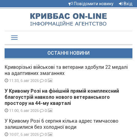
Повідомити новину
Вхід
Toggle
navigation
ОСТАННІ НОВИНИ
Криворізькі військові та ветерани здобули 22 медалі
на адаптивних змаганнях
0
11:33, 6 авг 2026
У Кривому Розі на фінішній прямій комплексний
благоустрій навколо нового ветеранського
простору на 44-му кварталі
0
11:00, 6 авг 2026
У Кривому Розі 6 серпня кілька адрес тимчасово
залишилися без холодної води
0
10:07, 6 авг 2026