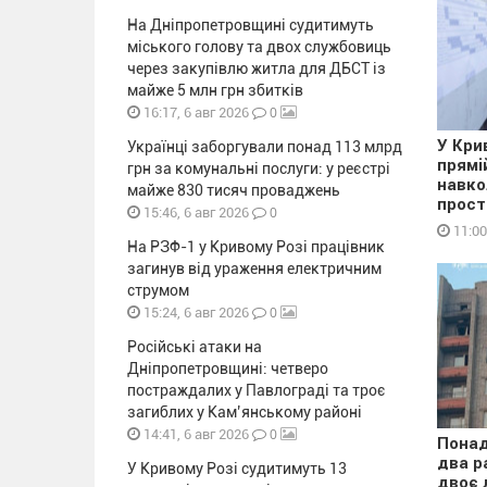
На Дніпропетровщині судитимуть
міського голову та двох службовиць
через закупівлю житла для ДБСТ із
майже 5 млн грн збитків
0
16:17, 6 авг 2026
У Кри
Українці заборгували понад 113 млрд
прямі
грн за комунальні послуги: у реєстрі
навко
майже 830 тисяч проваджень
прост
0
15:46, 6 авг 2026
11:00
На РЗФ-1 у Кривому Розі працівник
загинув від ураження електричним
струмом
0
15:24, 6 авг 2026
Російські атаки на
Дніпропетровщині: четверо
постраждалих у Павлограді та троє
загиблих у Кам’янському районі
0
14:41, 6 авг 2026
Понад
два р
У Кривому Розі судитимуть 13
двоє 