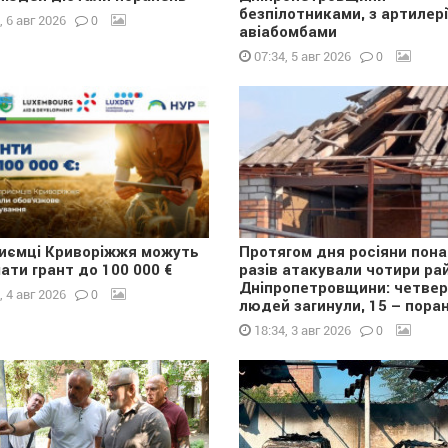
безпілотниками, з артилері
0
, 6 авг 2026
авіабомбами
0
07:34, 5 авг 2026
иємці Криворіжжя можуть
Протягом дня росіяни пона
ати грант до 100 000 €
разів атакували чотири ра
Дніпропетровщини: четве
0
, 4 авг 2026
людей загинули, 15 – поран
0
18:34, 3 авг 2026