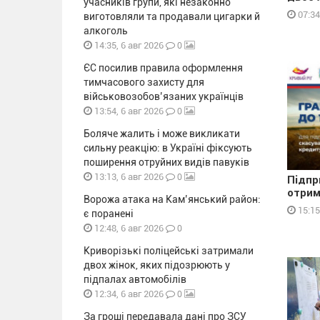
учасників групи, які незаконно
07:34
виготовляли та продавали цигарки й
алкоголь
0
14:35, 6 авг 2026
ЄС посилив правила оформлення
тимчасового захисту для
військовозобов’язаних українців
0
13:54, 6 авг 2026
Боляче жалить і може викликати
сильну реакцію: в Україні фіксують
поширення отруйних видів павуків
0
13:13, 6 авг 2026
Підпр
отрим
Ворожа атака на Кам’янський район:
15:15
є поранені
0
12:48, 6 авг 2026
Криворізькі поліцейські затримали
двох жінок, яких підозрюють у
підпалах автомобілів
0
12:34, 6 авг 2026
За гроші передавала дані про ЗСУ