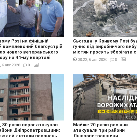
вому Розі на фінішній
Сьогодні у Кривому Розі бу
й комплексний благоустрій
гучно від виробничого вибу
ло нового ветеранського
містян просять зберігати с
ору на 44-му кварталі
0
08:22, 6 авг 2026
0
, 6 авг 2026
 30 разів ворог атакував
Майже 20 разів росіяни
айони Дніпропетровщини:
атакували три райони
людей дістали поранень
Дніпропетровщини