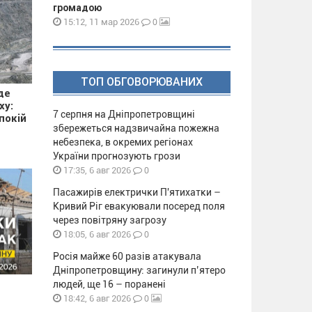
громадою
0
15:12, 11 мар 2026
ТОП ОБГОВОРЮВАНИХ
де
ху:
7 серпня на Дніпропетровщині
покій
збережеться надзвичайна пожежна
небезпека, в окремих регіонах
України прогнозують грози
0
17:35, 6 авг 2026
Пасажирів електрички П'ятихатки –
Кривий Ріг евакуювали посеред поля
через повітряну загрозу
0
18:05, 6 авг 2026
Росія майже 60 разів атакувала
Дніпропетровщину: загинули п’ятеро
людей, ще 16 – поранені
0
18:42, 6 авг 2026