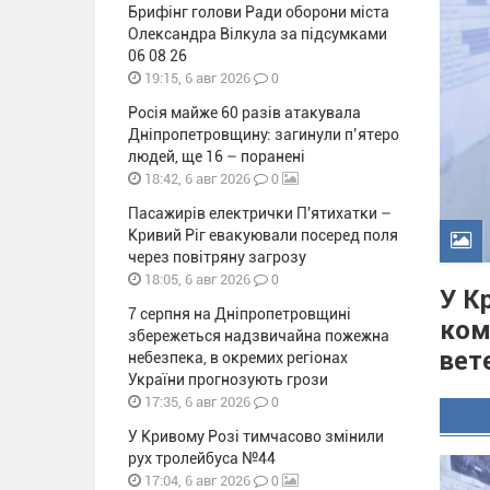
Брифінг голови Ради оборони міста
Олександра Вілкула за підсумками
06 08 26
0
19:15, 6 авг 2026
Росія майже 60 разів атакувала
Дніпропетровщину: загинули п’ятеро
людей, ще 16 – поранені
0
18:42, 6 авг 2026
Пасажирів електрички П'ятихатки –
Кривий Ріг евакуювали посеред поля
через повітряну загрозу
0
18:05, 6 авг 2026
У К
7 серпня на Дніпропетровщині
ком
збережеться надзвичайна пожежна
вет
небезпека, в окремих регіонах
України прогнозують грози
0
17:35, 6 авг 2026
У Кривому Розі тимчасово змінили
рух тролейбуса №44
0
17:04, 6 авг 2026