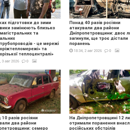
ках підготовки до зими
Понад 40 разів росіяни
вики замінюють близько
атакували два райони
 магістральних та
Дніпропетровщини: двоє 
альних
загинули, ще троє дістали
трубопроводів - це мережі
поранень
оріжтепломережі» та
0
18:34, 2 авг 2026
орізької теплоцентралі»
0
, 3 авг 2026
 10 разів росіяни
На Дніпропетровщині 12 л
вали два райони
отримали поранення внасл
опетровщини: семеро
російських обстрілів