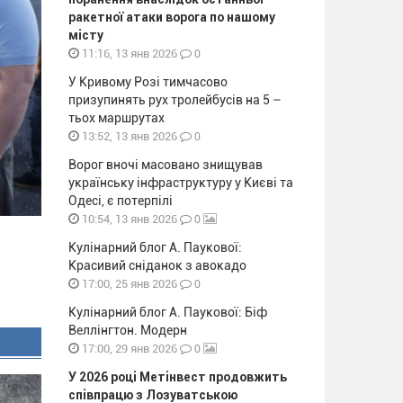
ракетної атаки ворога по нашому
місту
0
11:16, 13 янв 2026
У Кривому Розі тимчасово
призупинять рух тролейбусів на 5 –
тьох маршрутах
0
13:52, 13 янв 2026
Ворог вночі масовано знищував
українську інфраструктуру у Києві та
Одесі, є потерпілі
0
10:54, 13 янв 2026
Кулінарний блог А. Паукової:
Красивий сніданок з авокадо
0
17:00, 25 янв 2026
Кулінарний блог А. Паукової: Біф
Веллінгтон. Модерн
0
17:00, 29 янв 2026
У 2026 році Метінвест продовжить
співпрацю з Лозуватською