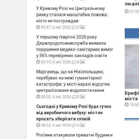
людей
У Кривому Розі на Центральному
07:33
ринку сталася масштабна пожежа:
ніхто не постраждав
0
09:47, 6 авг 2026
У першому півріччі 2026 року
Держпродспоживслужба виявила
порушення медико-санітарних вимог
у 56% перевірених закладів освіти
0
09:15, 6 авг 2026
Марганець, що на Нікопольщині,
перебуває на межі гуманітарної
катастрофи: у місті наразі відсутнє
централізоване водопостачання
Брифі
0
08:35, 6 авг 2026
міста
18:50
Сьогодні у Кривому Розі буде гучно
від виробничого вибуху: містян
просять зберігати спокій
0
08:22, 6 авг 2026
Росіяни атакували приватні будинки