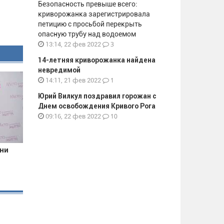
Безопасность превыше всего:
криворожанка зарегистрировала
петицию с просьбой перекрыть
опасную трубу над водоемом
3
13:14, 22 фев 2022
14-летняя криворожанка найдена
невредимой
1
14:11, 21 фев 2022
Юрий Вилкул поздравил горожан с
Днем освобождения Кривого Рога
10
09:16, 22 фев 2022
они