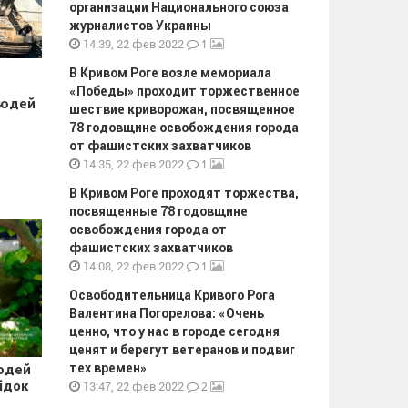
организации Национального союза
журналистов Украины
1
14:39, 22 фев 2022
В Кривом Роге возле мемориала
«Победы» проходит торжественное
людей
шествие криворожан, посвященное
78 годовщине освобождения города
от фашистских захватчиков
1
14:35, 22 фев 2022
В Кривом Роге проходят торжества,
посвященные 78 годовщине
освобождения города от
фашистских захватчиков
1
14:08, 22 фев 2022
Освободительница Кривого Рога
Валентина Погорелова: «Очень
ценно, что у нас в городе сегодня
ценят и берегут ветеранов и подвиг
тех времен»
юдей
ідок
2
13:47, 22 фев 2022