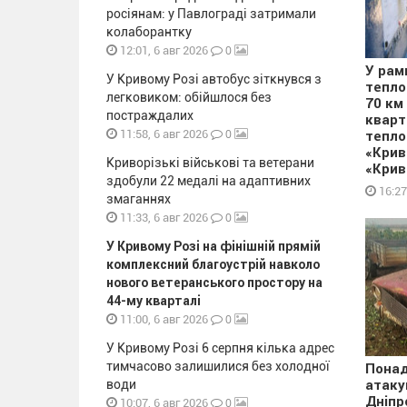
росіянам: у Павлограді затримали
колаборантку
0
12:01, 6 авг 2026
У рам
У Кривому Розі автобус зіткнувся з
тепло
легковиком: обійшлося без
70 км
постраждалих
кварт
0
11:58, 6 авг 2026
тепло
«Крив
Криворізькі військові та ветерани
«Крив
здобули 22 медалі на адаптивних
16:27
змаганнях
0
11:33, 6 авг 2026
У Кривому Розі на фінішній прямій
комплексний благоустрій навколо
нового ветеранського простору на
44-му кварталі
0
11:00, 6 авг 2026
У Кривому Розі 6 серпня кілька адрес
тимчасово залишилися без холодної
Понад
води
атаку
Дніпр
0
10:07, 6 авг 2026