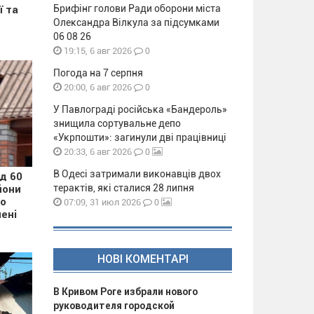
Брифінг голови Ради оборони міста
ї та
Олександра Вілкула за підсумками
06 08 26
0
19:15, 6 авг 2026
Погода на 7 серпня
0
20:00, 6 авг 2026
У Павлограді російська «Бандероль»
знищила сортувальне депо
«Укрпошти»: загинули дві працівниці
0
20:33, 6 авг 2026
В Одесі затримали виконавців двох
д 60
терактів, які сталися 28 липня
йони
ро
0
07:09, 31 июл 2026
ені
НОВІ КОМЕНТАРІ
В Кривом Роге избрали нового
руководителя городской