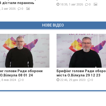
 дістали поранень
0
18:35, 1 авг 2026
0
, 2 авг 2026
НОВЕ ВІДЕО
нг голови Ради оборони
Брифінг голови Ради обор
 О.Вілкула 08 01 24
міста О.Вілкула 29 12 23
0
0
, 8 янв 2024
22:46, 29 дек 2023