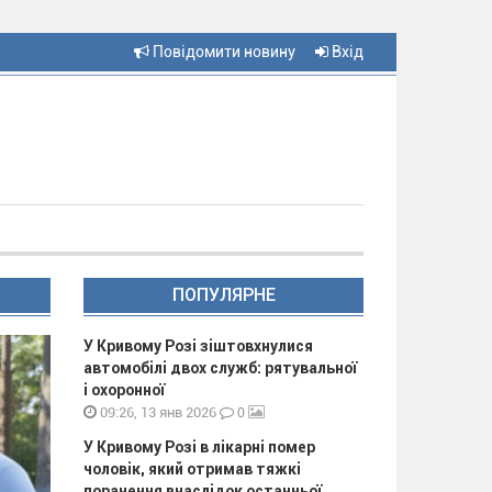
Повідомити новину
Вхід
ПОПУЛЯРНЕ
У Кривому Розі зіштовхнулися
автомобілі двох служб: рятувальної
і охоронної
0
09:26, 13 янв 2026
У Кривому Розі в лікарні помер
чоловік, який отримав тяжкі
поранення внаслідок останньої