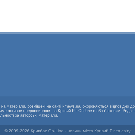
а на матеріали, розміщені на сайті krnews.ua, охороняються відповідно д
ряме активне гіперпосилання на Кривий Ріг On-Line є обов'язковим. Редак
альності за авторські матеріали.
© 2009-2026 Кривбас On-Line - новини міста Кривий Ріг та світу