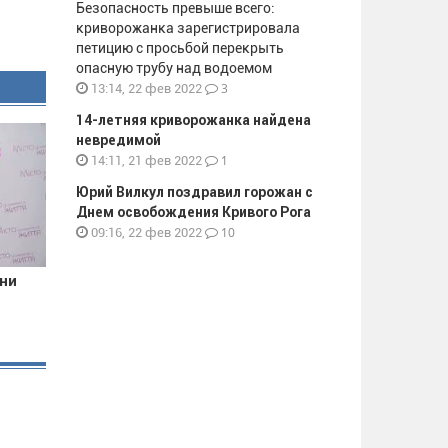
Безопасность превыше всего:
криворожанка зарегистрировала
петицию с просьбой перекрыть
опасную трубу над водоемом
3
13:14, 22 фев 2022
14-летняя криворожанка найдена
невредимой
1
14:11, 21 фев 2022
Юрий Вилкул поздравил горожан с
Днем освобождения Кривого Рога
10
09:16, 22 фев 2022
они