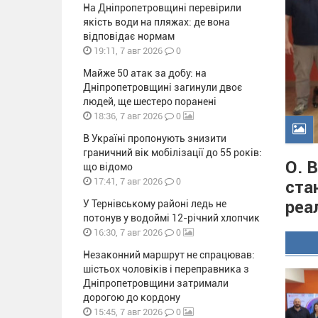
На Дніпропетровщині перевірили
якість води на пляжах: де вона
відповідає нормам
0
19:11, 7 авг 2026
Майже 50 атак за добу: на
Дніпропетровщині загинули двоє
людей, ще шестеро поранені
0
18:36, 7 авг 2026
В Україні пропонують знизити
граничний вік мобілізації до 55 років:
О. 
що відомо
0
17:41, 7 авг 2026
ста
реа
У Тернівському районі ледь не
потонув у водоймі 12-річний хлопчик
0
16:30, 7 авг 2026
Незаконний маршрут не спрацював:
шістьох чоловіків і переправника з
Дніпропетровщини затримали
дорогою до кордону
0
15:45, 7 авг 2026