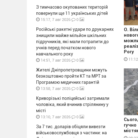
З тимчасово окупованих територій
повернули ще 11 українських дітей
0
15:17, 7 авг 2026
Російські ракетні удари по друкарнях
О. Ві
новог
знищили майже мільйон шкільних
можли
підручників, які мали потрапити до
реалі
учнів перед початком нового
Рогу
навчального року
11:12
0
14:51, 7 авг 2026
Жителі Дніпропетровщини можуть
безкоштовно пройти КТ та МРТ за
Програмою медичних гарантій
0
13:58, 7 авг 2026
Криворізькі поліцейські затримали
чоловіка, який вчинив стрілянину у
місті
0
13:10, 7 авг 2026
Сього
гучно
За 7 тис. доларів обіцяли вивезти
містя
військовослужбовця з частини: на