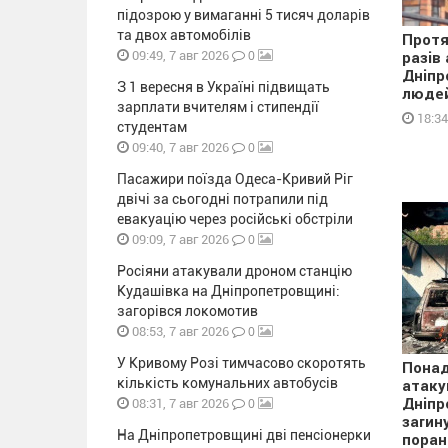
підозрою у вимаганні 5 тисяч доларів
та двох автомобілів
Протя
0
09:49, 7 авг 2026
разів
Дніпр
З 1 вересня в Україні підвищать
людей
зарплати вчителям і стипендії
18:34
студентам
0
09:40, 7 авг 2026
Пасажири поїзда Одеса-Кривий Ріг
двічі за сьогодні потрапили під
евакуацію через російські обстріли
0
09:09, 7 авг 2026
Росіяни атакували дроном станцію
Кудашівка на Дніпропетровщині:
загорівся локомотив
0
08:53, 7 авг 2026
У Кривому Розі тимчасово скоротять
Понад
кількість комунальних автобусів
атаку
0
Дніпр
08:31, 7 авг 2026
загин
На Дніпропетровщині дві пенсіонерки
поран