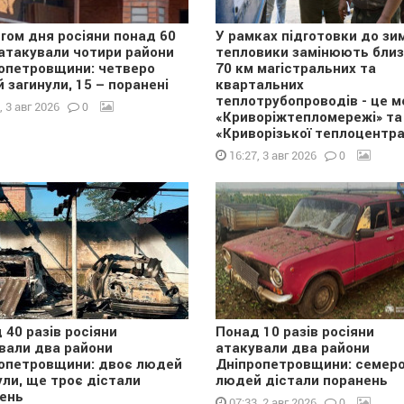
гом дня росіяни понад 60
У рамках підготовки до зи
 атакували чотири райони
тепловики замінюють бли
опетровщини: четверо
70 км магістральних та
 загинули, 15 – поранені
квартальних
теплотрубопроводів - це м
0
, 3 авг 2026
«Криворіжтепломережі» та
«Криворізької теплоцентра
0
16:27, 3 авг 2026
 40 разів росіяни
Понад 10 разів росіяни
вали два райони
атакували два райони
опетровщини: двоє людей
Дніпропетровщини: семер
ули, ще троє дістали
людей дістали поранень
ень
0
07:33, 2 авг 2026