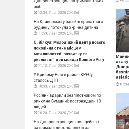
08:22
Дніпропетровщині затримали трьох
осіб
0
12:34, 7 авг 2026
На Криворіжжі у басейні приватного
будинку потонула 2-річна дитина
0
11:53, 7 авг 2026
О. Вілкул: Молодіжний центр нового
покоління стане місцем
можливостей, розвитку та
Майже
реалізації ідей молоді Кривого Рогу
атаку
0
11:12, 7 авг 2026
Дніпр
безпі
У Кривому Розі в районі КРЕСу
авіаб
сталось ДТП
07:34
0
10:33, 7 авг 2026
Росіяни вдарили безпілотником по
ринку на Сумщині: постраждали 10
людей
0
10:20, 7 авг 2026
На Дніпропетровщині поліцейські
затримали двох чоловіків за