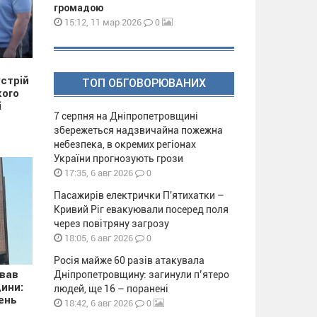
громадою
0
15:12, 11 мар 2026
стрій
ТОП ОБГОВОРЮВАНИХ
кого
і
7 серпня на Дніпропетровщині
збережеться надзвичайна пожежна
небезпека, в окремих регіонах
України прогнозують грози
0
17:35, 6 авг 2026
Пасажирів електрички П'ятихатки –
Кривий Ріг евакуювали посеред поля
через повітряну загрозу
0
18:05, 6 авг 2026
Росія майже 60 разів атакувала
ував
Дніпропетровщину: загинули п’ятеро
ини:
людей, ще 16 – поранені
ень
0
18:42, 6 авг 2026