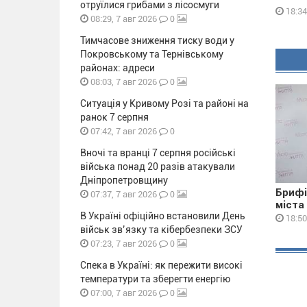
отруїлися грибами з лісосмуги
18:34
0
08:29, 7 авг 2026
Тимчасове зниження тиску води у
Покровському та Тернівському
районах: адреси
0
08:03, 7 авг 2026
Ситуація у Кривому Розі та районі на
ранок 7 серпня
0
07:42, 7 авг 2026
Вночі та вранці 7 серпня російські
війська понад 20 разів атакували
Дніпропетровщину
Брифі
0
07:37, 7 авг 2026
міста
В Україні офіційно встановили День
18:50
військ зв’язку та кібербезпеки ЗСУ
0
07:23, 7 авг 2026
Спека в Україні: як пережити високі
температури та зберегти енергію
0
07:00, 7 авг 2026