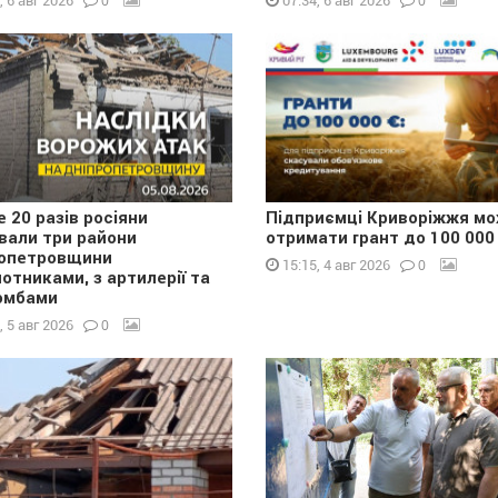
0
0
, 6 авг 2026
07:34, 6 авг 2026
 20 разів росіяни
Підприємці Криворіжжя м
вали три райони
отримати грант до 100 000
опетровщини
0
15:15, 4 авг 2026
лотниками, з артилерії та
омбами
0
, 5 авг 2026