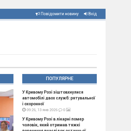
Повідомити новину
Вхід
ПОПУЛЯРНЕ
У Кривому Розі зіштовхнулися
автомобілі двох служб: рятувальної
і охоронної
0
09:26, 13 янв 2026
У Кривому Розі в лікарні помер
чоловік, який отримав тяжкі
поранення внаслідок останньої