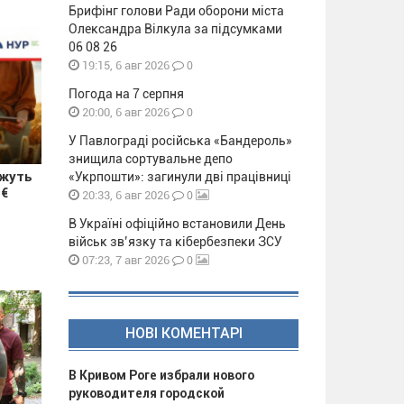
Брифінг голови Ради оборони міста
Олександра Вілкула за підсумками
06 08 26
0
19:15, 6 авг 2026
Погода на 7 серпня
0
20:00, 6 авг 2026
У Павлограді російська «Бандероль»
знищила сортувальне депо
ожуть
«Укрпошти»: загинули дві працівниці
 €
0
20:33, 6 авг 2026
В Україні офіційно встановили День
військ зв’язку та кібербезпеки ЗСУ
0
07:23, 7 авг 2026
НОВІ КОМЕНТАРІ
В Кривом Роге избрали нового
руководителя городской