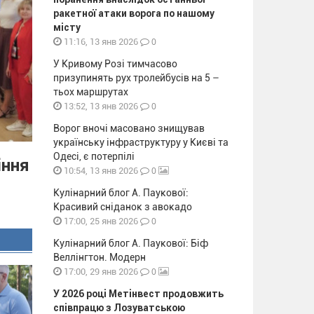
ракетної атаки ворога по нашому
місту
0
11:16, 13 янв 2026
У Кривому Розі тимчасово
призупинять рух тролейбусів на 5 –
тьох маршрутах
0
13:52, 13 янв 2026
Ворог вночі масовано знищував
українську інфраструктуру у Києві та
Одесі, є потерпілі
іння
0
10:54, 13 янв 2026
Кулінарний блог А. Паукової:
Красивий сніданок з авокадо
0
17:00, 25 янв 2026
Кулінарний блог А. Паукової: Біф
Веллінгтон. Модерн
0
17:00, 29 янв 2026
У 2026 році Метінвест продовжить
співпрацю з Лозуватською