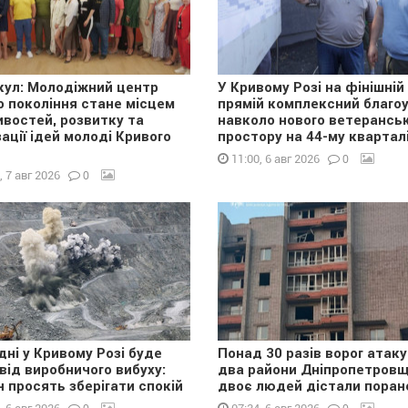
лкул: Молодіжний центр
У Кривому Розі на фінішній
о покоління стане місцем
прямій комплексний благоу
востей, розвитку та
навколо нового ветерансь
зації ідей молоді Кривого
простору на 44-му квартал
0
11:00, 6 авг 2026
0
, 7 авг 2026
дні у Кривому Розі буде
Понад 30 разів ворог атак
 від виробничого вибуху:
два райони Дніпропетровщ
н просять зберігати спокій
двоє людей дістали поран