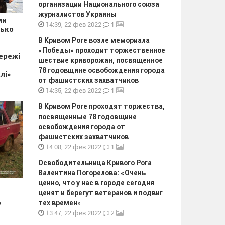
организации Национального союза
журналистов Украины
ми
1
14:39, 22 фев 2022
зько
В Кривом Роге возле мемориала
«Победы» проходит торжественное
ережі
шествие криворожан, посвященное
78 годовщине освобождения города
лі»
от фашистских захватчиков
1
14:35, 22 фев 2022
В Кривом Роге проходят торжества,
посвященные 78 годовщине
освобождения города от
фашистских захватчиков
1
14:08, 22 фев 2022
Освободительница Кривого Рога
Валентина Погорелова: «Очень
ценно, что у нас в городе сегодня
ценят и берегут ветеранов и подвиг
о
тех времен»
2
13:47, 22 фев 2022