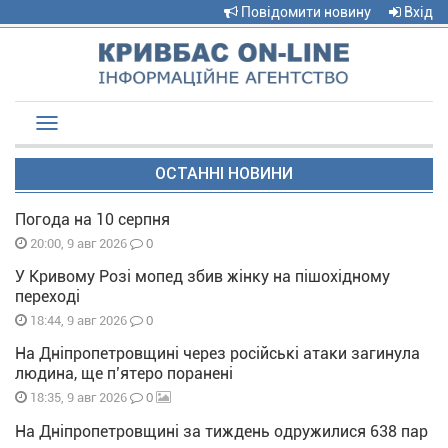
Повідомити новину
Вхід
Toggle
navigation
ОСТАННІ НОВИНИ
Погода на 10 серпня
0
20:00, 9 авг 2026
У Кривому Розі мопед збив жінку на пішохідному
переході
0
18:44, 9 авг 2026
На Дніпропетровщині через російські атаки загинула
людина, ще п’ятеро поранені
0
18:35, 9 авг 2026
На Дніпропетровщині за тиждень одружилися 638 пар