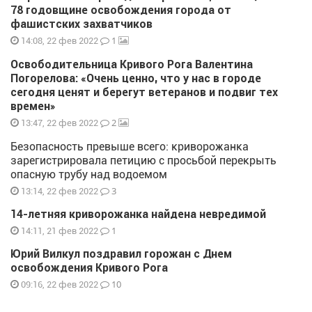
78 годовщине освобождения города от
фашистских захватчиков
1
14:08, 22 фев 2022
Освободительница Кривого Рога Валентина
Погорелова: «Очень ценно, что у нас в городе
сегодня ценят и берегут ветеранов и подвиг тех
времен»
2
13:47, 22 фев 2022
Безопасность превыше всего: криворожанка
зарегистрировала петицию с просьбой перекрыть
опасную трубу над водоемом
3
13:14, 22 фев 2022
14-летняя криворожанка найдена невредимой
1
14:11, 21 фев 2022
Юрий Вилкул поздравил горожан с Днем
освобождения Кривого Рога
10
09:16, 22 фев 2022