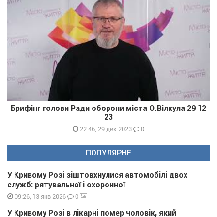
Брифінг голови Ради оборони міста О.Вілкула 29 12
23
0
22:46, 29 дек 2023
ПОПУЛЯРНЕ
У Кривому Розі зіштовхнулися автомобілі двох
служб: рятувальної і охоронної
0
09:26, 13 янв 2026
У Кривому Розі в лікарні помер чоловік, який