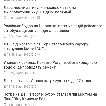
Двоє людей загинули внаслідок атак на
Дніпропетровщину: ще двоє поранені
0
18:38, 8 авг 2026
Російський удар по Нікополю: загинув водій рейсового
автобуса, ще одна людина поранена
0
14:55, 8 авг 2026
ДТП під мостом біля Першотравневого кар’єру:
зіткнулися Kia та ISUZU
0
13:41, 8 авг 2026
У кількох районах Кривого Рогу перебої з холодною
водою: де проводять ремонт
0
13:22, 8 авг 2026
Деякі потяги в Україні затримуються до 12 годин
0
11:17, 8 авг 2026
Потрійна ДТП з тролейбусом сталася під мостом на
ПівнГЗК у Кривому Розі
0
11:08, 8 авг 2026