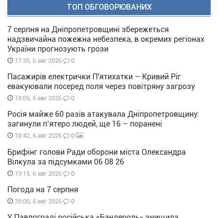
ТОП ОБГОВОРЮВАНИХ
7 серпня на Дніпропетровщині збережеться
надзвичайна пожежна небезпека, в окремих регіонах
України прогнозують грози
0
17:35, 6 авг 2026
Пасажирів електрички П'ятихатки – Кривий Ріг
евакуювали посеред поля через повітряну загрозу
0
18:05, 6 авг 2026
Росія майже 60 разів атакувала Дніпропетровщину:
загинули п’ятеро людей, ще 16 – поранені
0
18:42, 6 авг 2026
Брифінг голови Ради оборони міста Олександра
Вілкула за підсумками 06 08 26
0
19:15, 6 авг 2026
Погода на 7 серпня
0
20:00, 6 авг 2026
У Павлограді російська «Бандероль» знищила