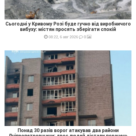
Сьогодні у Кривому Розі буде гучно від виробничого
вибуху: містян просять зберігати спокій
0
08:22, 6 авг 2026
Понад 30 разів ворог атакував два райони
Дніпропетровщини: двоє людей дістали поранень