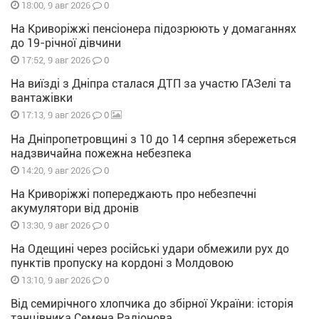
0
18:00, 9 авг 2026
На Криворіжжі пенсіонера підозрюють у домаганнях
до 19-річної дівчини
0
17:52, 9 авг 2026
На виїзді з Дніпра сталася ДТП за участю ГАЗелі та
вантажівки
0
17:13, 9 авг 2026
На Дніпропетровщині з 10 до 14 серпня збережеться
надзвичайна пожежна небезпека
0
14:20, 9 авг 2026
На Криворіжжі попереджають про небезпечні
акумулятори від дронів
0
13:30, 9 авг 2026
На Одещині через російські удари обмежили рух до
пунктів пропуску на кордоні з Молдовою
0
13:10, 9 авг 2026
Від семирічного хлопчика до збірної України: історія
танцівника Семена Радіонова