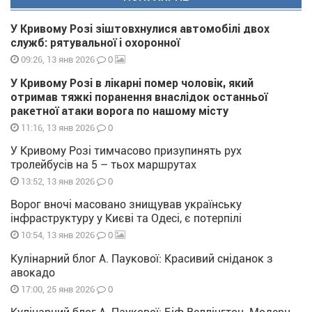
У Кривому Розі зіштовхнулися автомобілі двох
служб: рятувальної і охоронної
0
09:26, 13 янв 2026
У Кривому Розі в лікарні помер чоловік, який
отримав тяжкі поранення внаслідок останньої
ракетної атаки ворога по нашому місту
0
11:16, 13 янв 2026
У Кривому Розі тимчасово призупинять рух
тролейбусів на 5 – тьох маршрутах
0
13:52, 13 янв 2026
Ворог вночі масовано знищував українську
інфраструктуру у Києві та Одесі, є потерпілі
0
10:54, 13 янв 2026
Кулінарний блог А. Паукової: Красивий сніданок з
авокадо
0
17:00, 25 янв 2026