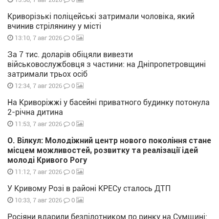
Криворізькі поліцейські затримали чоловіка, який
вчинив стрілянину у місті
0
13:10, 7 авг 2026
За 7 тис. доларів обіцяли вивезти
військовослужбовця з частини: на Дніпропетровщині
затримали трьох осіб
0
12:34, 7 авг 2026
На Криворіжжі у басейні приватного будинку потонула
2-річна дитина
0
11:53, 7 авг 2026
О. Вілкул: Молодіжний центр нового покоління стане
місцем можливостей, розвитку та реалізації ідей
молоді Кривого Рогу
0
11:12, 7 авг 2026
У Кривому Розі в районі КРЕСу сталось ДТП
0
10:33, 7 авг 2026
Росіяни вдарили безпілотником по ринку на Сумщині: