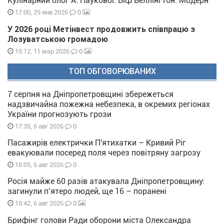
Кулінарний блог А. Паукової: Біф Веллінгтон. Модерн
0
17:00, 29 янв 2026
У 2026 році Метінвест продовжить співпрацю з
Лозуватською громадою
0
15:12, 11 мар 2026
ТОП ОБГОВОРЮВАНИХ
7 серпня на Дніпропетровщині збережеться
надзвичайна пожежна небезпека, в окремих регіонах
України прогнозують грози
0
17:35, 6 авг 2026
Пасажирів електрички П'ятихатки – Кривий Ріг
евакуювали посеред поля через повітряну загрозу
0
18:05, 6 авг 2026
Росія майже 60 разів атакувала Дніпропетровщину:
загинули п’ятеро людей, ще 16 – поранені
0
18:42, 6 авг 2026
Брифінг голови Ради оборони міста Олександра