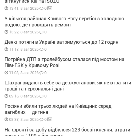
зіткнулися Kia та ISUZU
0
13:41, 8 авг 2026
У кількох районах Кривого Рогу перебої з холодною
водою: де проводять ремонт
0
13:22, 8 авг 2026
Деякі потяги в Україні затримуються до 12 годин
0
11:17, 8 авг 2026
Потрійна ДТП з тролейбусом сталася під мостом на
ПівнГЗК у Кривому Розі
0
11:08, 8 авг 2026
Шахраї видають себе за держустанови: як не втратити
гроші та персональні дані
0
09:16, 8 авг 2026
Росіяни вбили трьох людей на Київщині: серед
загиблих — дитина
0
08:37, 8 авг 2026
На фронті за добу відбулося 223 боєзіткнення: втрати
росіян — 1190 військових