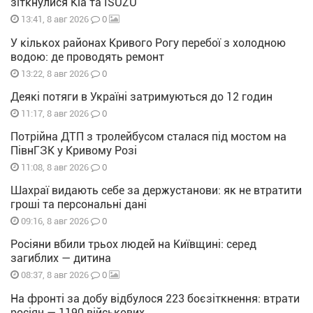
зіткнулися Kia та ISUZU
0
13:41, 8 авг 2026
У кількох районах Кривого Рогу перебої з холодною
водою: де проводять ремонт
0
13:22, 8 авг 2026
Деякі потяги в Україні затримуються до 12 годин
0
11:17, 8 авг 2026
Потрійна ДТП з тролейбусом сталася під мостом на
ПівнГЗК у Кривому Розі
0
11:08, 8 авг 2026
Шахраї видають себе за держустанови: як не втратити
гроші та персональні дані
0
09:16, 8 авг 2026
Росіяни вбили трьох людей на Київщині: серед
загиблих — дитина
0
08:37, 8 авг 2026
На фронті за добу відбулося 223 боєзіткнення: втрати
росіян — 1190 військових