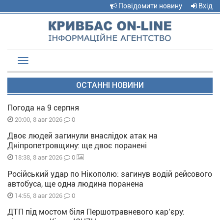
Повідомити новину
Вхід
Toggle
navigation
ОСТАННІ НОВИНИ
Погода на 9 серпня
0
20:00, 8 авг 2026
Двоє людей загинули внаслідок атак на
Дніпропетровщину: ще двоє поранені
0
18:38, 8 авг 2026
Російський удар по Нікополю: загинув водій рейсового
автобуса, ще одна людина поранена
0
14:55, 8 авг 2026
ДТП під мостом біля Першотравневого кар’єру: