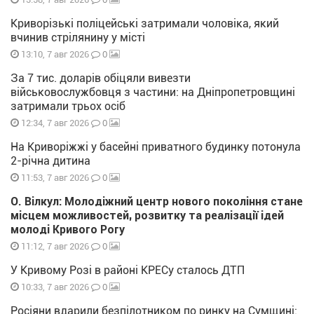
Криворізькі поліцейські затримали чоловіка, який
вчинив стрілянину у місті
0
13:10, 7 авг 2026
За 7 тис. доларів обіцяли вивезти
військовослужбовця з частини: на Дніпропетровщині
затримали трьох осіб
0
12:34, 7 авг 2026
На Криворіжжі у басейні приватного будинку потонула
2-річна дитина
0
11:53, 7 авг 2026
О. Вілкул: Молодіжний центр нового покоління стане
місцем можливостей, розвитку та реалізації ідей
молоді Кривого Рогу
0
11:12, 7 авг 2026
У Кривому Розі в районі КРЕСу сталось ДТП
0
10:33, 7 авг 2026
Росіяни вдарили безпілотником по ринку на Сумщині: