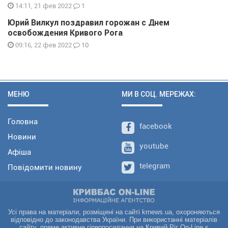
1
14:11, 21 фев 2022
Юрий Вилкул поздравил горожан с Днем
освобождения Кривого Рога
10
09:16, 22 фев 2022
МЕНЮ
МИ В СОЦ. МЕРЕЖАХ:
Головна
facebook
Новини
youtube
Афіша
telegram
Повідомити новину
Усі права на матеріали, розміщені на сайті krnews.ua, охороняються
відповідно до законодавства України. При використанні матеріалів
сайту, пряме активне гіперпосилання на Кривий Ріг On-Line є