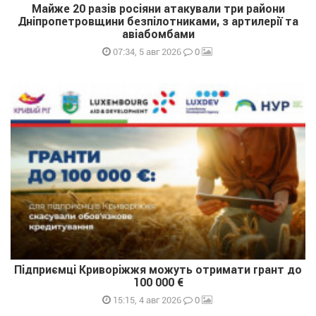
Майже 20 разів росіяни атакували три райони
Дніпропетровщини безпілотниками, з артилерії та
авіабомбами
0
07:34, 5 авг 2026
Підприємці Криворіжжя можуть отримати грант до
100 000 €
0
15:15, 4 авг 2026