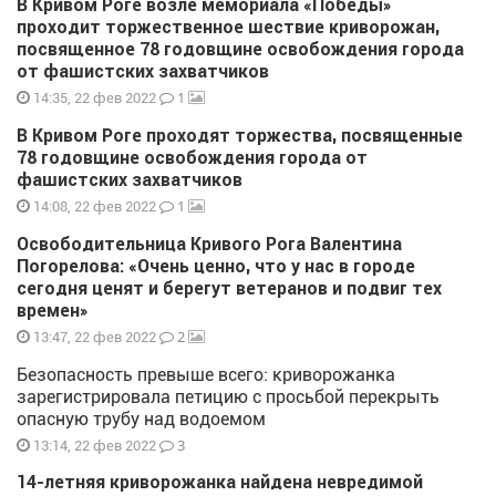
В Кривом Роге возле мемориала «Победы»
проходит торжественное шествие криворожан,
посвященное 78 годовщине освобождения города
от фашистских захватчиков
1
14:35, 22 фев 2022
В Кривом Роге проходят торжества, посвященные
78 годовщине освобождения города от
фашистских захватчиков
1
14:08, 22 фев 2022
Освободительница Кривого Рога Валентина
Погорелова: «Очень ценно, что у нас в городе
сегодня ценят и берегут ветеранов и подвиг тех
времен»
2
13:47, 22 фев 2022
Безопасность превыше всего: криворожанка
зарегистрировала петицию с просьбой перекрыть
опасную трубу над водоемом
3
13:14, 22 фев 2022
14-летняя криворожанка найдена невредимой