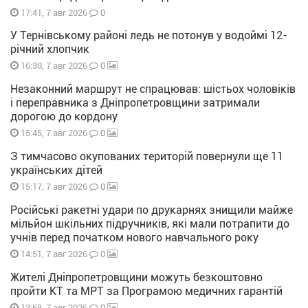
0
17:41, 7 авг 2026
У Тернівському районі ледь не потонув у водоймі 12-
річний хлопчик
0
16:30, 7 авг 2026
Незаконний маршрут не спрацював: шістьох чоловіків
і переправника з Дніпропетровщини затримали
дорогою до кордону
0
15:45, 7 авг 2026
З тимчасово окупованих територій повернули ще 11
українських дітей
0
15:17, 7 авг 2026
Російські ракетні удари по друкарнях знищили майже
мільйон шкільних підручників, які мали потрапити до
учнів перед початком нового навчального року
0
14:51, 7 авг 2026
Жителі Дніпропетровщини можуть безкоштовно
пройти КТ та МРТ за Програмою медичних гарантій
0
13:58, 7 авг 2026