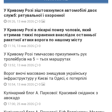
У Кривому Розі зіштовхнулися автомобілі двох
служб: рятувальної і охоронної
0
09:26, 13 янв 2026
У Кривому Розі в лікарні помер чоловік, який
отримав тяжкі поранення внаслідок останньої
ракетної атаки ворога по нашому місту
0
11:16, 13 янв 2026
У Кривому Розі тимчасово призупинять рух
тролейбусів на 5 – тьох маршрутах
0
13:52, 13 янв 2026
Ворог вночі масовано знищував українську
інфраструктуру у Києві та Одесі, є потерпілі
0
10:54, 13 янв 2026
Кулінарний блог А. Паукової: Красивий сніданок з
авокадо
0
17:00, 25 янв 2026