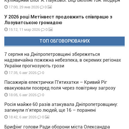
Кулінарний блог А. Паукової: Біф Веллінгтон. Модерн
0
17:00, 29 янв 2026
У 2026 році Метінвест продовжить співпрацю з
Лозуватською громадою
0
15:12, 11 мар 2026
ТОП ОБГОВОРЮВАНИХ
7 серпня на Дніпропетровщині збережеться
надзвичайна пожежна небезпека, в окремих регіонах
України прогнозують грози
0
17:35, 6 авг 2026
Пасажирів електрички П'ятихатки – Кривий Ріг
евакуювали посеред поля через повітряну загрозу
0
18:05, 6 авг 2026
Росія майже 60 разів атакувала Дніпропетровщину:
загинули п’ятеро людей, ще 16 – поранені
0
18:42, 6 авг 2026
Брифінг голови Ради оборони міста Олександра